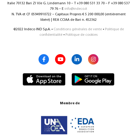
Italie 70132 Bari ZI V.le G. Lindemann 10 – T +39 080 531 33 70 – F +39 080 537
79 76 – E
info@indeco.it
N. TVA et CF 05949910722 – Capitaux Propres € 5 200 000,00 (entièrement
libéré) | REA CCIAA de Bari n. 452362
©2022 Indeco IND S.p.A. •
Conditions générales de vente
•
Politique de
confidentialité
•
Politique de cookies
Membre de