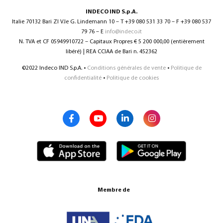
INDECO IND S.p.A.
Italie 70132 Bari ZI V.le G. Lindemann 10 – T +39 080 531 33 70 – F +39 080 537
79 76 – E
info@indeco.it
N. TVA et CF 05949910722 – Capitaux Propres € 5 200 000,00 (entièrement
libéré) | REA CCIAA de Bari n. 452362
©2022 Indeco IND S.p.A. •
Conditions générales de vente
•
Politique de
confidentialité
•
Politique de cookies
Membre de