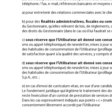
téléphone / fax, e-mail, références bancaires et moyens 
a) pour entretenir des relations commerciales avec le c
b) pour des
finalités administratives, fiscales ou co
du Gestionnaire, qu’elles relèvent de lois, de règlements
des droits du Gestionnaire (dans le cas où il lui faudrait se
c)
sous réserve que l’Utilisateur ait donné son cons
sms ou appel téléphonique) de newsletter, mises à jour s
des habitudes de consommation de l’Utilisateur (profilage) 
de satisfaction quant à la qualité des services, y compris 
d)
sous réserve que l’Utilisateur ait donné son cons
sms ou appel téléphonique) de newsletter, mises à jour s
des habitudes de consommation de l’Utilisateur (profilage)
S.p.A., etc. ;
e) en cas d’envoi de curriculum vitae, en vue d’une candid
Le fondement juridique qui légitime le traitement des donn
reste l’exécution d’un contrat de prestation de services do
Dans les cas expressément indiqués aux points « c » (market
consentement librement accordé par l’Utilisateur.