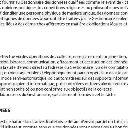
peut fournir au Gestionnaire des données qualifiées comme relevant de « c
es opinions politiques, les convictions religieuses ou philosophiques ou 
’identifier une personne physique de manière unique, des données conc
 catégories de données pourront être traitées par le Gestionnaire seulem
s, liées à des démarches afférentes en matière d’obligations légales et f
effectue via des opérations de : collecte, enregistrement, organisation,
nnexion, blocage, communication, effacement et destruction des donnée
: à la suite d’envois directs à l’adresse du Gestionnaire ; via des compil
ls ; ou bien rassemblées téléphoniquement par un opérateur dans le ca
en mode semi-automatique, soit automatisées sur des supports informatiq
upport papier et informatique, puis contrôlées et triées afin de réduir
ment non souhaité ou non conforme aux objectifs de la collecte.
llaborateurs du Gestionnaire, spécialement formés à cette tâche.
NÉES
st de nature facultative. Toutefois le défaut d’envoi, partiel ou total, 
c l’Utilisateur, compte tenu que ces données sont nécessaires au bon fo