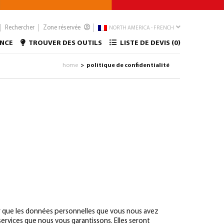
Rechercher
Zone réservée
NORTH AMERICA - FRENCH
ANCE
TROUVER DES OUTILS
LISTE DE DEVIS (
0
)
home
politique de confidentialité
>
r que les données personnelles que vous nous avez
services que nous vous garantissons. Elles seront