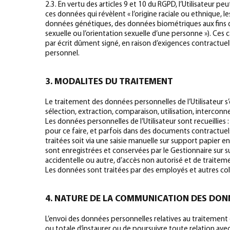
2.3. En vertu des articles 9 et 10 du RGPD, l’Utilisateur 
ces données qui révèlent « l’origine raciale ou ethnique, l
données génétiques, des données biométriques aux fins d
sexuelle ou l’orientation sexuelle d’une personne »). Ces
par écrit dûment signé, en raison d’exigences contractuelle
personnel.
3. MODALITES DU TRAITEMENT
Le traitement des données personnelles de l’Utilisateur s’
sélection, extraction, comparaison, utilisation, interco
Les données personnelles de l’Utilisateur sont recueillies 
pour ce faire, et parfois dans des documents contractue
traitées soit via une saisie manuelle sur support papier 
sont enregistrées et conservées par le Gestionnaire sur s
accidentelle ou autre, d’accès non autorisé et de traite
Les données sont traitées par des employés et autres co
4. NATURE DE LA COMMUNICATION DES DON
L’envoi des données personnelles relatives au traitement e
ou totale d’instaurer ou de poursuivre toute relation ave