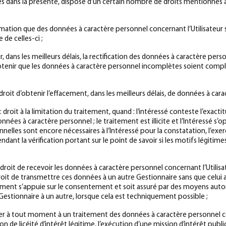
dans la présente, dispose d’un certain nombre de droits mentionnés aux 
irmation que des données à caractère personnel concernant l’Utilisateur so
de celles-ci ;
ir, dans les meilleurs délais, la rectification des données à caractère pe
t d’obtenir que les données à caractère personnel incomplètes soient com
 : droit d’obtenir l’effacement, dans les meilleurs délais, de données à car
: droit à la limitation du traitement, quand : l’intéressé conteste l’ex
nnées à caractère personnel ; le traitement est illicite et l’Intéressé 
onnelles sont encore nécessaires à l’Intéressé pour la constatation, l’exerc
dant la vérification portant sur le point de savoir si les motifs légitim
 droit de recevoir les données à caractère personnel concernant l’Utilisa
droit de transmettre ces données à un autre Gestionnaire sans que celui
ment s’appuie sur le consentement et soit assuré par des moyens automa
estionnaire à un autre, lorsque cela est techniquement possible ;
ser à tout moment à un traitement des données à caractère personnel con
on de licéité d’intérêt légitime, l’exécution d’une mission d’intérêt publi