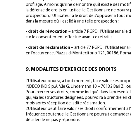
profilage. A moins qu’il ne démontre qu’il existe des motifs
la défense de droits en justice, le Gestionnaire ne pourra
prospection, l’Utilisateur a le droit de s’opposer à tout
dans la mesure où il est lié à une telle prospection ;
•
droit de révocation
– article 7 RGPD : l’Utilisateur 
sur le consentement effectué avant ce retrait ;
•
droit de réclamation
– article 77 RGPD : l’Utilisateur 
en l’occurrence, Piazza di Montecitorio 121, 00186, Roma
9. MODALITES D’EXERCICE DES DROITS
L’Utilisateur pourra, à tout moment, faire valoir ses pro
INDECO IND S.p.A. V.le G. Lindemann 10 – 70132 Bari ZI, ou 
Pour exercer ses droits, comme indiqué dans la présente l
qui, via les structures désignées, pourvoira à prendre en ch
mois après réception de ladite réclamation.
L’Utilisateur peut faire valoir ses droits conformément à
fréquence soutenue, le Gestionnaire pourrait demander à l
décider de ne pas y répondre.