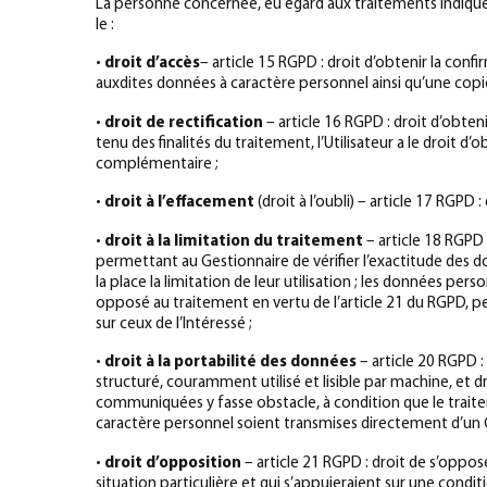
La personne concernée, eu égard aux traitements indiqués 
le :
•
droit d’accès
– article 15 RGPD : droit d’obtenir la conf
auxdites données à caractère personnel ainsi qu’une copie 
•
droit de rectification
– article 16 RGPD : droit d’obten
tenu des finalités du traitement, l’Utilisateur a le droi
complémentaire ;
•
droit à l’effacement
(droit à l’oubli) – article 17 RGPD
•
droit à la limitation du traitement
– article 18 RGPD 
permettant au Gestionnaire de vérifier l’exactitude des do
la place la limitation de leur utilisation ; les données pers
opposé au traitement en vertu de l’article 21 du RGPD, pen
sur ceux de l’Intéressé ;
•
droit à la portabilité des données
– article 20 RGPD :
structuré, couramment utilisé et lisible par machine, et 
communiquées y fasse obstacle, à condition que le traite
caractère personnel soient transmises directement d’un G
•
droit d’opposition
– article 21 RGPD : droit de s’oppo
situation particulière et qui s’appuieraient sur une conditi