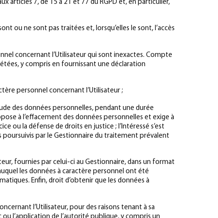
articles 7, de 15 à 21 et 77 du RGPD et, en particulier,
nt ou ne sont pas traitées et, lorsqu’elles le sont, l’accès
rsonnel concernant l’Utilisateur qui sont inexactes. Compte
plétées, y compris en fournissant une déclaration
actère personnel concernant l’Utilisateur ;
actitude des données personnelles, pendant une durée
s’oppose à l’effacement des données personnelles et exige à
ice ou la défense de droits en justice ; l’Intéressé s’est
es poursuivis par le Gestionnaire du traitement prévalent
teur, fournies par celui-ci au Gestionnaire, dans un format
 auquel les données à caractère personnel ont été
tiques. Enfin, droit d’obtenir que les données à
cernant l’Utilisateur, pour des raisons tenant à sa
c ou l’application de l’autorité publique, y compris un