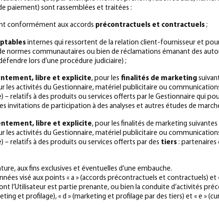
de paiement) sont rassemblées et traitées :
lient conformément aux accords
précontractuels et contractuels
;
mptables
internes qui ressortent de la relation client-fournisseur et po
, de normes communautaires ou bien de réclamations émanant des autorités
 défendre lors d’une procédure judiciaire) ;
entement, libre et explicite
, pour les
finalités de marketing
suivant
ur les activités du Gestionnaire, matériel publicitaire ou communicati
– relatifs à des produits ou services offerts par le Gestionnaire qui pou
des invitations de participation à des analyses et autres études de marché
entement, libre et explicite
, pour les finalités de marketing suivantes :
ur les activités du Gestionnaire, matériel publicitaire ou communicati
 – relatifs à des produits ou services offerts par des
tiers
: partenaires
ature, aux fins exclusives et éventuelles d’une embauche.
ées visé aux points « a » (accords précontractuels et contractuels) et « 
nt l’Utilisateur est partie prenante, ou bien la conduite d’activités préc
ing et profilage), « d » (marketing et profilage par des tiers) et « e » (c