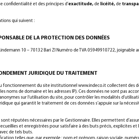
e confidentialité et des principes d’
exactitude,
de
licéité,
de
transp
ions qui suivent :
SPONSABLE DE LA PROTECTION DES DONNÉES
 G. Lindemann 10 – 70132 Bari ZI Numéro de TVA 05949910722, joignable a
 FONDEMENT JURIDIQUE DU TRAITEMENT
 au fonctionnement du site institutionnel www.indeco.it collectent des d
 : les noms de domaine et les adresses IP). Ces données ne sont pas ac
anonymes sur l’utilisation du site, pour contrôler les modalités d’utilis
ridique qui garantit le traitement de ces données s’appuie sur la nécessit
r sont réputées nécessaires par le Gestionnaire. Elles permettent d’assu
recueillies et enregistrées pour satisfaire à des buts précis, explicites et
vec de tels buts.
cation telles que, par exemple : nom et prénom, raison sociale, numéro 