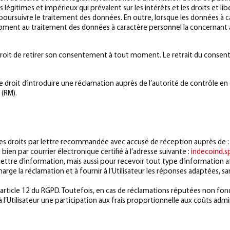
 légitimes et impérieux qui prévalent sur les intérêts et les droits et libe
 poursuivre le traitement des données. En outre, lorsque les données à c
 moment au traitement des données à caractère personnel la concernant à 
a le droit de retirer son consentement à tout moment. Le retrait du con
a le droit d’introduire une réclamation auprès de l’autorité de contrôle e
 (RM).
pres droits par lettre recommandée avec accusé de réception auprès de :
bien par courrier électronique certifié à l’adresse suivante :
indecoind.s
ettre d’information, mais aussi pour recevoir tout type d’information af
arge la réclamation et à fournir à l’Utilisateur les réponses adaptées, sans
 l’article 12 du RGPD. Toutefois, en cas de réclamations réputées non fo
’Utilisateur une participation aux frais proportionnelle aux coûts admi