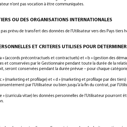
lisateur n’ont pas vocation à être communiquées.
 TIERS OU DES ORGANISATIONS INTERNATIONALES
t pas prévu de transfert des données de l’Utilisateur vers des Pays tiers 
ERSONNELLES ET CRITERES UTILISES POUR DETERMINER
 a » (accords précontractuels et contractuels) et « b » (gestion des démar
ées et conservées par le Gestionnaire pendant toute la durée de la relatio
soit, seront conservées pendant la durée prévue – pour chaque catég
 » (marketing et profilage) et « d » (marketing et profilage par des tiers
nsentement par l’Utilisateur ou bien jusqu’à la fin du contrat, par l’Uti
e » (curricula vitae) les données personnelles de l’Utilisateur pourront 
on.