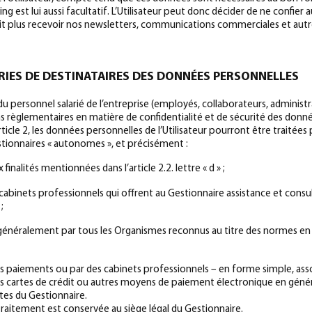
ng est lui aussi facultatif. L’Utilisateur peut donc décider de ne confie
rrait plus recevoir nos newsletters, communications commerciales et aut
RIES DE DESTINATAIRES DES DONNÉES PERSONNELLES
du personnel salarié de l’entreprise (employés, collaborateurs, administ
règlementaires en matière de confidentialité et de sécurité des donné
rticle 2, les données personnelles de l’Utilisateur pourront être traitée
stionnaires « autonomes », et précisément :
nalités mentionnées dans l’article 2.2. lettre « d » ;
u cabinets professionnels qui offrent au Gestionnaire assistance et consu
;
plus généralement par tous les Organismes reconnus au titre des normes e
les paiements ou par des cabinets professionnels – en forme simple, ass
es cartes de crédit ou autres moyens de paiement électronique en génér
tes du Gestionnaire.
traitement est conservée au siège légal du Gestionnaire.