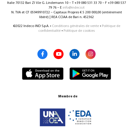
Italie 70132 Bari ZI V.le G. Lindemann 10 – T +39 080 531 33 70 – F +39 080 537
79 76 – E
info@indeco.it
N. TVA et CF 05949910722 – Capitaux Propres € 5 200 000,00 (entièrement
libéré) | REA CCIAA de Bari n. 452362
©2022 Indeco IND S.p.A. •
Conditions générales de vente
•
Politique de
confidentialité
•
Politique de cookies
Membre de