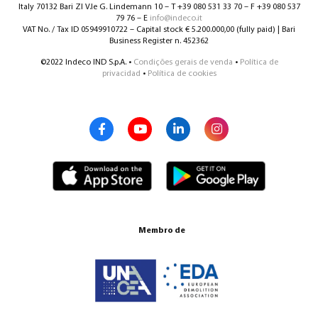
Italy 70132 Bari ZI V.le G. Lindemann 10 – T +39 080 531 33 70 – F +39 080 537
79 76 – E
info@indeco.it
VAT No. / Tax ID 05949910722 – Capital stock € 5.200.000,00 (fully paid) | Bari
Business Register n. 452362
©2022 Indeco IND S.p.A. •
Condições gerais de venda
•
Política de
privacidad
•
Política de cookies
Membro de