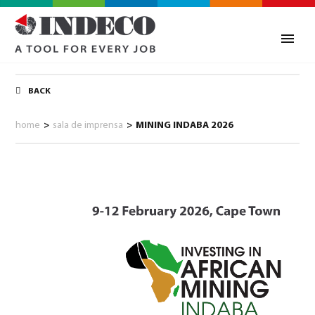
BACK
home
>
sala de imprensa
>
MINING INDABA 2026
0