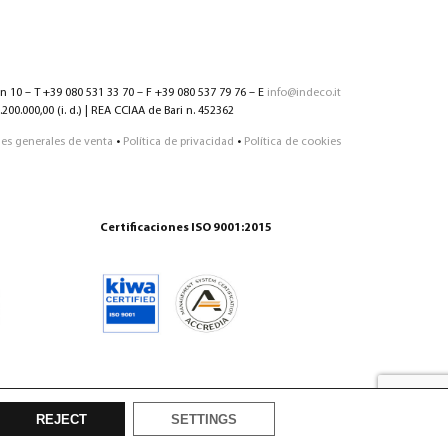
nn 10 – T +39 080 531 33 70 – F +39 080 537 79 76 – E
info@indeco.it
200.000,00 (i. d.) | REA CCIAA de Bari n. 452362
es generales de venta
•
Política de privacidad
•
Política de cookies
Certificaciones ISO 9001:2015
REJECT
SETTINGS