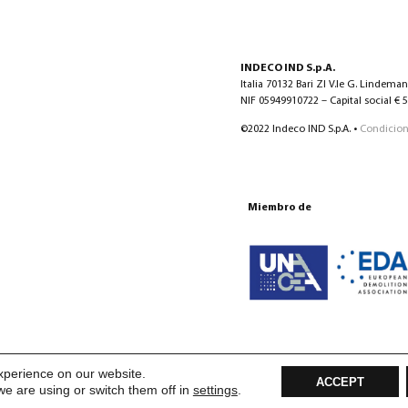
INDECO IND S.p.A.
Italia 70132 Bari ZI V.le G. Lindema
NIF 05949910722 – Capital social € 5.
©2022 Indeco IND S.p.A. •
Condicion
Miembro de
xperience on our website.
ACCEPT
e are using or switch them off in
settings
.