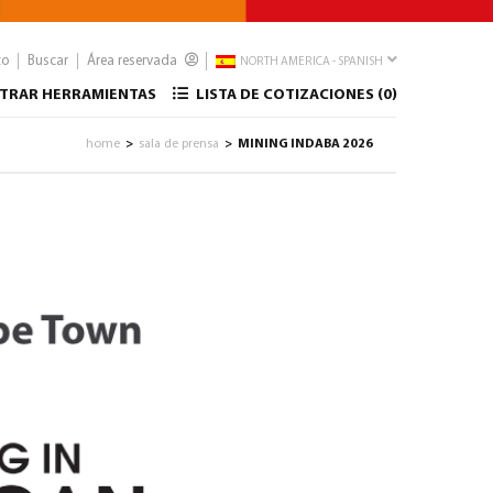
to
Buscar
Área reservada
NORTH AMERICA - SPANISH
TRAR HERRAMIENTAS
LISTA DE COTIZACIONES (
0
)
home
sala de prensa
MINING INDABA 2026
>
>