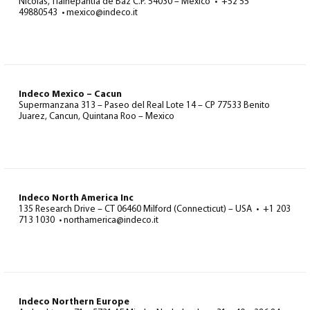
Nicolas, Tlalnepantla de Baz C.P. 54030 – Mexico • +52 55
49880543 • mexico@indeco.it
Indeco Mexico – Cacun
Supermanzana 313 – Paseo del Real Lote 14 – CP 77533 Benito
Juarez, Cancun, Quintana Roo – Mexico
Indeco North America Inc
135 Research Drive – CT 06460 Milford (Connecticut) – USA • +1 203
713 1030 • northamerica@indeco.it
Indeco Northern Europe