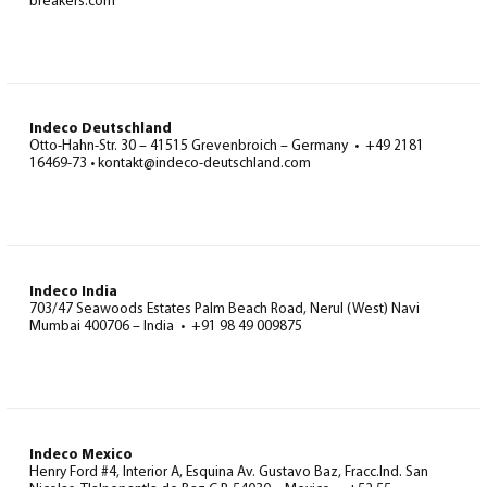
breakers.com
Indeco Deutschland
Otto-Hahn-Str. 30 – 41515 Grevenbroich – Germany • +49 2181
16469-73 • kontakt@indeco-deutschland.com
Indeco India
703/47 Seawoods Estates Palm Beach Road, Nerul (West) Navi
Mumbai 400706 – India • +91 98 49 009875
Indeco Mexico
Henry Ford #4, Interior A, Esquina Av. Gustavo Baz, Fracc.Ind. San