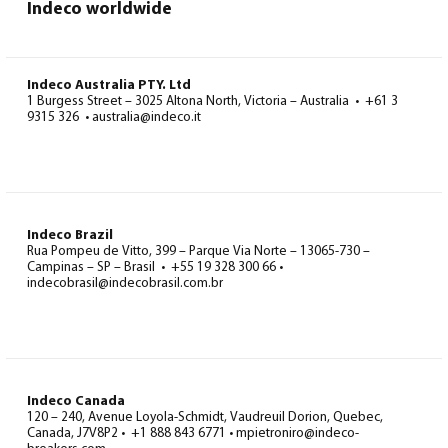
Indeco worldwide
Indeco Australia PTY. Ltd
1 Burgess Street – 3025 Altona North, Victoria – Australia • +61 3
9315 326 • australia@indeco.it
Indeco Brazil
Rua Pompeu de Vitto, 399 – Parque Via Norte – 13065-730 –
Campinas – SP – Brasil • +55 19 328 300 66 •
indecobrasil@indecobrasil.com.br
Indeco Canada
120 – 240, Avenue Loyola-Schmidt, Vaudreuil Dorion, Quebec,
Canada, J7V8P2 • +1 888 843 6771 • mpietroniro@indeco-