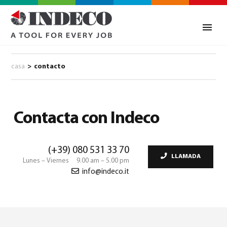
casa
>
contacto
Contacta con Indeco
(+39) 080 531 33 70
LLAMADA
Lunes – Viernes 9.00 am – 5.00 pm
info@indeco.it