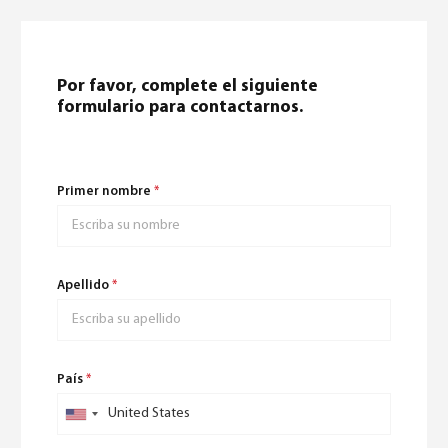
0
Por favor, complete el siguiente
formulario para contactarnos.
Primer nombre
*
North America – Spanish
(
North America – Spanish
)
Apellido
*
País
*