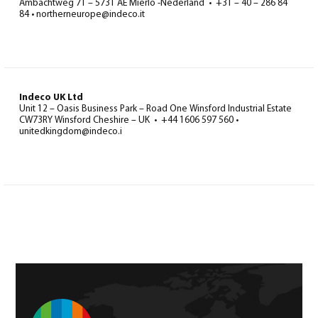
Ambachtweg 71 – 5731 AE Mierlo -Nederland • +31 – 40 – 286 84
84 • northerneurope@indeco.it
Indeco UK Ltd
Unit 12 – Oasis Business Park – Road One Winsford Industrial Estate
CW73RY Winsford Cheshire – UK • +44 1606 597 560 •
unitedkingdom@indeco.i