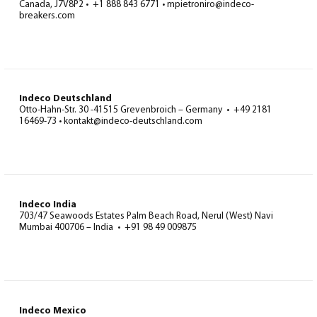
Canada, J7V8P2 • +1 888 843 6771 • mpietroniro@indeco-
breakers.com
Indeco Deutschland
Otto-Hahn-Str. 30 -41515 Grevenbroich – Germany • +49 2181
16469-73 • kontakt@indeco-deutschland.com
Indeco India
703/47 Seawoods Estates Palm Beach Road, Nerul (West) Navi
Mumbai 400706 – India • +91 98 49 009875
Indeco Mexico