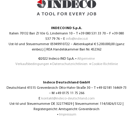
INDECO IND S.p.A.
Italien 70132 Bari ZI V.le G. Lindemann 10 – T +39 080 531 33 70 – F +39 080
537 79 76 – E
info@indeco.it
Ust-Id und Steuernummer 05949910722 – Aktienkapital € 5.200.000,00 (ganz
einbez.) | REA Handelskammer Bari Nr. 452362
©2022 Indeco IND S.p.A. •
Allgemeine
Verkaufsbedingungen
•
Datenschutzrichtlinien
•
Cookie-Richtlinie
Indeco Deutschland GmbH
Deutschland 41515 Grevenbroich Otto-Hahn-Straße 30 – T +49 02181 16469-73
– M +49 0175 11 75 266
E
kontakt@indeco-deutschland.com
Ust-Id und Steuernummer DE 322774029 | Steuernummer: 114/5826/5122 |
Registergericht: Amtsgericht Grevenbroich
•
Impressum