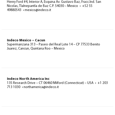
Henry Ford #4, Interior A, Esquina Av. Gustavo Baz, Fracc.Ind. San
Nicolas, Tlalnepantla de Baz C.P. 54030 – Mexico • +52 55
49880543 • mexico@indeco.it
Indeco Mexico – Cacun
Supermanzana 313 – Paseo del Real Lote 14 – CP 77533 Benito
Juarez, Cancun, Quintana Roo – Mexico
Indeco North America Inc
135 Research Drive – CT 06460 Milford (Connecticut) – USA • +1 203
713 1030 • northamerica@indeco.it