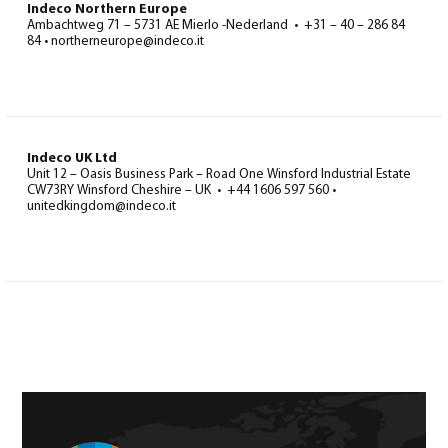
Indeco Northern Europe
Ambachtweg 71 – 5731 AE Mierlo -Nederland • +31 – 40 – 286 84
84 • northerneurope@indeco.it
Indeco UK Ltd
Unit 12 – Oasis Business Park – Road One Winsford Industrial Estate
CW73RY Winsford Cheshire – UK • +44 1606 597 560 •
unitedkingdom@indeco.it