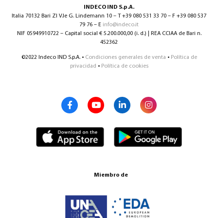
INDECO IND S.p.A.
Italia 70132 Bari ZI V.le G. Lindemann 10 – T +39 080 531 33 70 – F +39 080 537
79 76 – E
info@indeco.it
NIF 05949910722 – Capital social € 5.200.000,00 (i. d.) | REA CCIAA de Bari n.
452362
©2022 Indeco IND S.p.A. •
Condiciones generales de venta
•
Política de
privacidad
•
Política de cookies
Miembro de