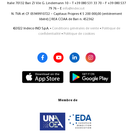
Italie 70132 Bari ZI V.le G. Lindemann 10 – T +39 080 531 33 70 – F +39 080 537
79 76 – E
info@indeco.it
N. TVA et CF 05949910722 – Capitaux Propres € 5 200 000,00 (entièrement
libéré) | REA CCIAA de Bari n. 452362
©2022 Indeco IND S.p.A. •
Conditions générales de vente
•
Politique de
confidentialité
•
Politique de cookies
Membre de