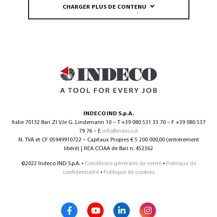
CHARGER PLUS DE CONTENU
INDECO IND S.p.A.
Italie 70132 Bari ZI V.le G. Lindemann 10 – T +39 080 531 33 70 – F +39 080 537
79 76 – E
info@indeco.it
N. TVA et CF 05949910722 – Capitaux Propres € 5 200 000,00 (entièrement
libéré) | REA CCIAA de Bari n. 452362
©2022 Indeco IND S.p.A. •
Conditions générales de vente
•
Politique de
confidentialité
•
Politique de cookies