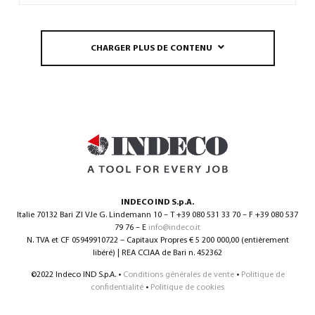
CHARGER PLUS DE CONTENU
INDECO IND S.p.A.
Italie 70132 Bari ZI V.le G. Lindemann 10 – T +39 080 531 33 70 – F +39 080 537
79 76 – E
info@indeco.it
N. TVA et CF 05949910722 – Capitaux Propres € 5 200 000,00 (entièrement
libéré) | REA CCIAA de Bari n. 452362
©2022 Indeco IND S.p.A. •
Conditions générales de vente
•
Politique de
confidentialité
•
Politique de cookies