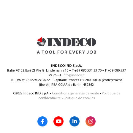
INDECO IND S.p.A.
Italie 70132 Bari ZI V.le G. Lindemann 10 – T +39 080 531 33 70 – F +39 080 537
79 76 – E
info@indeco.it
N. TVA et CF 05949910722 – Capitaux Propres € 5 200 000,00 (entièrement
libéré) | REA CCIAA de Bari n. 452362
©2022 Indeco IND S.p.A. •
Conditions générales de vente
•
Politique de
confidentialité
•
Politique de cookies