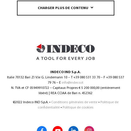
CHARGER PLUS DE CONTENU
INDECO IND S.p.A.
Italie 70132 Bari ZI V.le G. Lindemann 10 – T +39 080 531 33 70 – F +39 080 537
79 76 – E
info@indeco.it
N. TVA et CF 05949910722 – Capitaux Propres € 5 200 000,00 (entièrement
libéré) | REA CCIAA de Bari n. 452362
©2022 Indeco IND S.p.A. •
Conditions générales de vente
•
Politique de
confidentialité
•
Politique de cookies