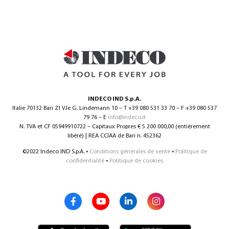
INDECO IND S.p.A.
Italie 70132 Bari ZI V.le G. Lindemann 10 – T +39 080 531 33 70 – F +39 080 537
79 76 – E
info@indeco.it
N. TVA et CF 05949910722 – Capitaux Propres € 5 200 000,00 (entièrement
libéré) | REA CCIAA de Bari n. 452362
©2022 Indeco IND S.p.A. •
Conditions générales de vente
•
Politique de
confidentialité
•
Politique de cookies