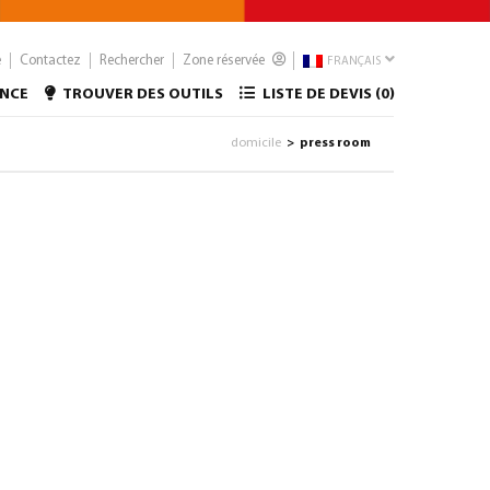
e
Contactez
Rechercher
Zone réservée
FRANÇAIS
ANCE
TROUVER DES OUTILS
LISTE DE DEVIS (
0
)
domicile
press room
>