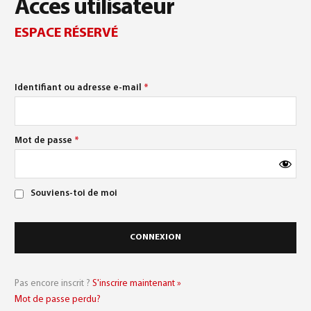
0
Acces utilisateur
ESPACE RÉSERVÉ
Identifiant ou adresse e-mail
*
Mot de passe
*
Français
(
Français
)
Souviens-toi de moi
Pas encore inscrit ?
S'inscrire maintenant »
Mot de passe perdu?