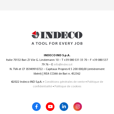
INDECO IND S.p.A.
Italie 70132 Bari ZI V.le G. Lindemann 10 – T +39 080 531 33 70 – F +39 080 537
79 76 – E
info@indeco.it
N. TVA et CF 05949910722 – Capitaux Propres € 5 200 000,00 (entièrement
libéré) | REA CCIAA de Bari n. 452362
©2022 Indeco IND S.p.A. •
Conditions générales de vente
•
Politique de
confidentialité
•
Politique de cookies