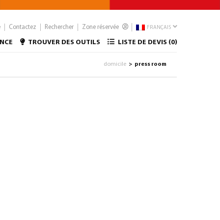
e
Contactez
Rechercher
Zone réservée
FRANÇAIS
ANCE
TROUVER DES OUTILS
LISTE DE DEVIS (
0
)
domicile
press room
>