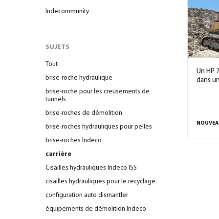
Indecommunity
SUJETS
Tout
Un HP 7
brise-roche hydraulique
dans un
brise-roche pour les creusements de
tunnels
brise-roches de démolition
NOUVEA
brise-roches hydrauliques pour pelles
brise-roches Indeco
carrière
Cisailles hydrauliques Indeco ISS
cisailles hydrauliques pour le recyclage
configuration auto dismantler
équipements de démolition Indeco