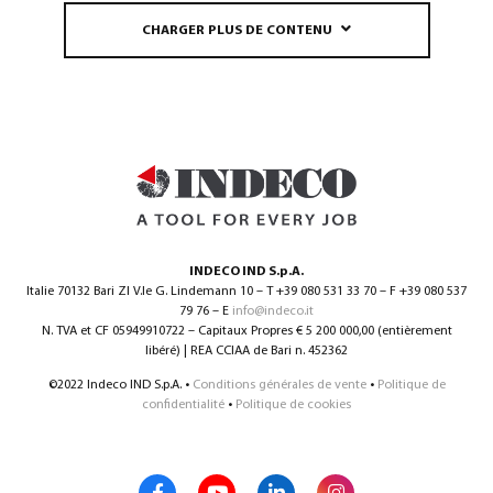
CHARGER PLUS DE CONTENU
INDECO IND S.p.A.
Italie 70132 Bari ZI V.le G. Lindemann 10 – T +39 080 531 33 70 – F +39 080 537
79 76 – E
info@indeco.it
N. TVA et CF 05949910722 – Capitaux Propres € 5 200 000,00 (entièrement
libéré) | REA CCIAA de Bari n. 452362
©2022 Indeco IND S.p.A. •
Conditions générales de vente
•
Politique de
confidentialité
•
Politique de cookies