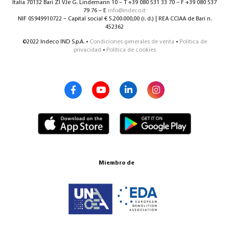
Italia 70132 Bari ZI V.le G. Lindemann 10 – T +39 080 531 33 70 – F +39 080 537
79 76 – E
info@indeco.it
NIF 05949910722 – Capital social € 5.200.000,00 (i. d.) | REA CCIAA de Bari n.
452362
©2022 Indeco IND S.p.A. •
Condiciones generales de venta
•
Política de
privacidad
•
Política de cookies
Miembro de