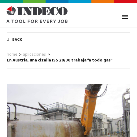
BACK
home
>
aplicaciones
>
En Austria, una cizalla ISS 20/30 trabaja “a todo gas”