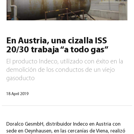
0
En Austria, una cizalla ISS
20/30 trabaja “a todo gas”
El producto Indeco, utilizado con éxito en la
North America – Spanish
(
North America – Spanish
)
demolición de los conductos de un viejo
gasoducto
18 April 2019
Doralco GesmbH, distribuidor Indeco en Austria con
sede en Oeynhausen, en las cercanías de Viena, realizó