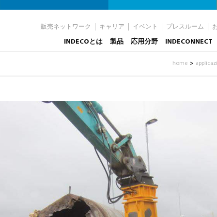
販売ネットワーク
キャリア
イベント
プレスルーム
INDECOとは
製品
応用分野
INDECONNECT
home
applicaz
>