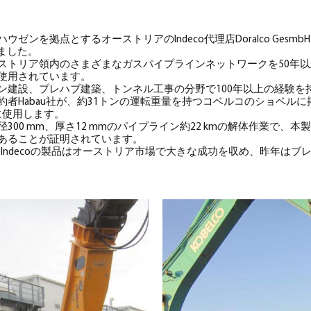
ンを拠点とするオーストリアのIndeco代理店Doralco GesmbHは、
しました。
ストリア領内のさまざまなガスパイプラインネットワークを50年
で使用されています。
ン建設、プレハブ建築、トンネル工事の分野で100年以上の経験を
Habau社が、約31トンの運転重量を持つコベルコのショベルに搭載し、
業に使用します。
300 mm、厚さ12 mmのパイプライン約22 kmの解体作業で、
あることが証明されています。
あり、Indecoの製品はオーストリア市場で大きな成功を収め、昨年は