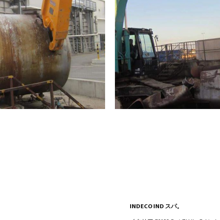
INDECO IND スパ。