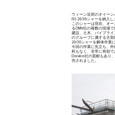
ウィーン近郊のオイーンハウゼ
ISS 20/30シャーを納入
このシャーは現在、オー
るÖMV社の複数の現場
建設、土木、パイプライ
のグループに属する主契約者
20/30シャーを解体作
今回の作業に先立ち、外径
耗もなく、非常に有効で
Doralco社の貢献も
売されました。