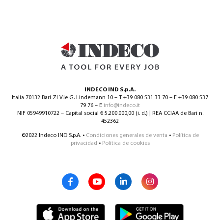
INDECO IND S.p.A.
Italia 70132 Bari ZI V.le G. Lindemann 10 – T +39 080 531 33 70 – F +39 080 537
79 76 – E
info@indeco.it
NIF 05949910722 – Capital social € 5.200.000,00 (i. d.) | REA CCIAA de Bari n.
452362
©2022 Indeco IND S.p.A. •
Condiciones generales de venta
•
Política de
privacidad
•
Política de cookies