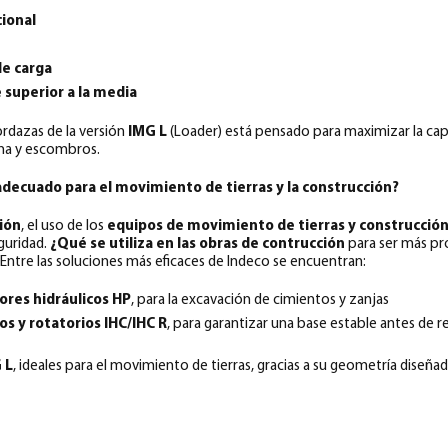
cional
de carga
e superior a la media
ordazas de la versión
IMG L
(Loader) está pensado para maximizar la cap
ena y escombros.
adecuado para el movimiento de tierras y la construcción?
ión
, el uso de los
equipos de movimiento de tierras y construcció
eguridad.
¿Qué se utiliza en las obras de contrucción
para ser más pro
 Entre las soluciones más eficaces de Indeco se encuentran:
ores hidráulicos HP
, para la excavación de cimientos y zanjas
s y rotatorios IHC/IHC R
, para garantizar una base estable antes de r
 L
, ideales para el movimiento de tierras, gracias a su geometría diseña