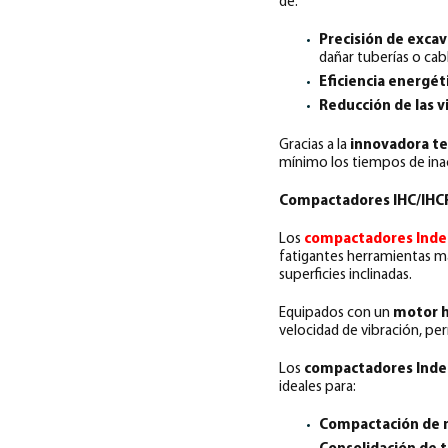
de:
Precisión de exca
dañar tuberías o ca
Eficiencia energét
Reducción de las v
Gracias a la
innovadora te
mínimo los tiempos de ina
Compactadores IHC/IHCR: 
Los
compactadores Inde
fatigantes herramientas ma
superficies inclinadas.
Equipados con un
motor h
velocidad de vibración, p
Los
compactadores Indec
ideales para:
Compactación de m