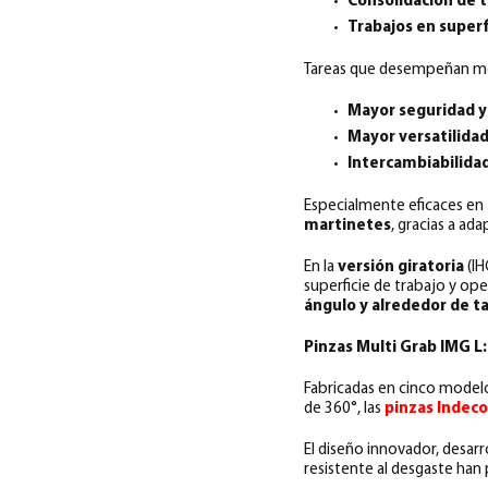
Consolidación de 
Trabajos en superf
Tareas que desempeñan me
Mayor seguridad y
Mayor versatilida
Intercambiabilida
Especialmente eficaces en
martinetes
, gracias a ad
En la
versión giratoria
(IH
superficie de trabajo y op
ángulo y alrededor de ta
Pinzas Multi Grab IMG L:
Fabricadas en cinco model
de 360°, las
pinzas Indec
El diseño innovador, desar
resistente al desgaste ha