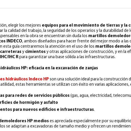
ción, elegir los mejores
equipos para el movimiento de tierras y la 
la calidad del trabajo, la seguridad de los operarios y la durabilidad de 
ispensables en la obra se encuentran sin duda los
martillos demoledore
cos INDECO
, ambos diseñados para hacer frente del mejor modo a las
En esta guía centraremos la atención en el uso de los
martillos demol
 carreteras
y
cimientos
y otras aplicaciones de construcción, y en la ef
IHC/IHC R
para garantizar una base sólida a las infraestructuras.
dráulicos HP: eficacia en la excavación de zanjas
es hidráulicos Indeco HP
son una solución ideal para la construcción de
atilidad, estas herramientas se utilizan con éxito en varias aplicaciones, e
as para redes de servicios públicos
(gas, agua, electricidad, telecom
ficies de hormigón y asfalto
entos para nuevos edificios e infraestructuras
.
os demoledores HP medios
es apreciada especialmente por su equilibri
los se adaptan a excavadoras de tamaño medio y ofrecen un rendimien