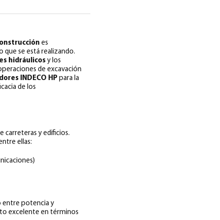
construcción
es
lo que se está realizando.
s hidráulicos
y los
 operaciones de excavación
edores INDECO HP
para la
icacia de los
 carreteras y edificios.
ntre ellas:
unicaciones)
o entre potencia y
to excelente en términos