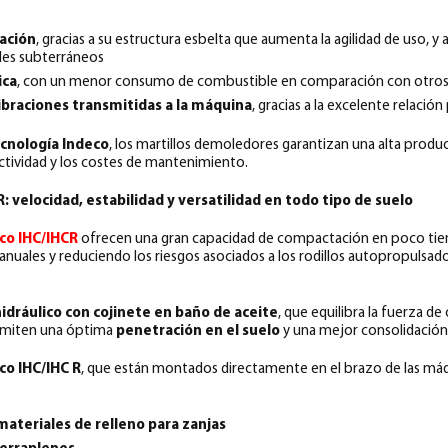
vación
, gracias a su estructura esbelta que aumenta la agilidad de uso, y 
bles subterráneos
ica
, con un menor consumo de combustible en comparación con otros
ibraciones transmitidas a la máquina
, gracias a la excelente relació
cnología Indeco
, los martillos demoledores garantizan una alta produc
ctividad y los costes de mantenimiento.
velocidad, estabilidad y versatilidad en todo tipo de suelo
co IHC/IHCR
ofrecen una gran capacidad de compactación en poco tie
nuales y reduciendo los riesgos asociados a los rodillos autopropulsad
idráulico con cojinete en baño de aceite
, que equilibra la fuerza d
ermiten una óptima
penetración en el suelo
y una mejor consolidación
o IHC/IHC R
, que están montados directamente en el brazo de las má
ateriales de relleno para zanjas