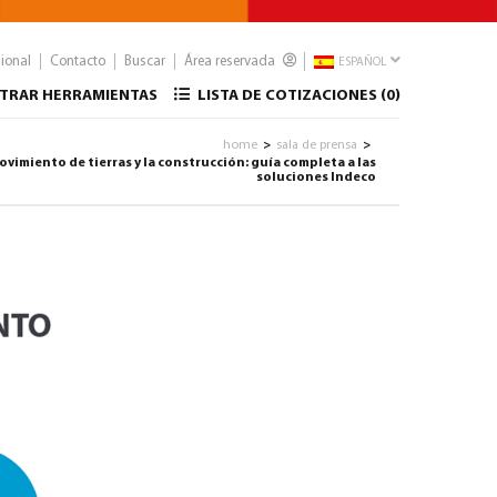
sional
Contacto
Buscar
Área reservada
ESPAÑOL
TRAR HERRAMIENTAS
LISTA DE COTIZACIONES (
0
)
home
sala de prensa
>
>
vimiento de tierras y la construcción: guía completa a las
soluciones Indeco