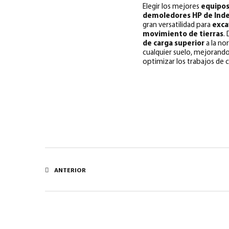
Elegir los mejores
equipos
demoledores HP de Ind
gran versatilidad para
exca
movimiento de tierras
.
de carga superior
a la no
cualquier suelo, mejorando 
optimizar los trabajos de c
ANTERIOR