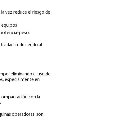
a la vez reduce el riesgo de
 equipos
n potencia-peso.
tividad, reduciendo al
mpo, eliminando el uso de
os, especialmente en
e compactación con la
.
quinas operadoras, son