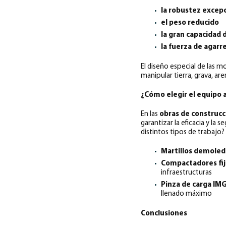
la robustez excep
el peso reducido
la gran capacidad 
la fuerza de agarr
El diseño especial de las m
manipular tierra, grava, ar
¿Cómo elegir el equipo 
En las
obras de construcc
garantizar la eficacia y la s
distintos tipos de trabajo?
Martillos demoled
Compactadores fijo
infraestructuras
Pinza de carga IMG
llenado máximo
Conclusiones