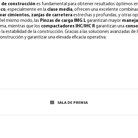
 de construcción
es fundamental para obtener resultados óptimos en 
eco
, especialmente en la
clase media
, ofrecen una excelente combina
var cimientos, zanjas de carretera
estrechas y profundas, y otras o
 Del mismo modo, las
Pinzas de carga IMG L
garantizan mayor
manejab
rma, mientras que
los
compactadores IHC/IHC R
garantizan una
conso
la estabilidad de la construcción. Gracias a las soluciones avanzadas de 
onstrucción y garantizar una elevada eficacia operativa.
SALA DE PRENSA