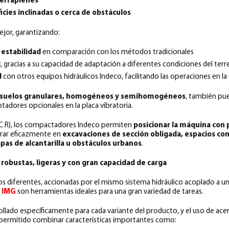
terraplenes
icies inclinadas o cerca de obstáculos
jor, garantizando:
 estabilidad
en comparación con los métodos tradicionales
d
, gracias a su capacidad de adaptación a diferentes condiciones del ter
d
con otros equipos hidráulicos Indeco, facilitando las operaciones en la
suelos granulares, homogéneos y semihomogéneos
, también pu
aptadores opcionales en la placa vibratoria.
C R), los compactadores Indeco permiten
posicionar la máquina con 
erar eficazmente en
excavaciones de sección obligada, espacios con
pas de alcantarilla u obstáculos urbanos
.
 robustas, ligeras y con gran capacidad de carga
os diferentes, accionadas por el mismo sistema hidráulico acoplado a 
o IMG
son herramientas ideales para una gran variedad de tareas.
rollado específicamente para cada variante del producto, y el uso de ace
n permitido combinar características importantes como: