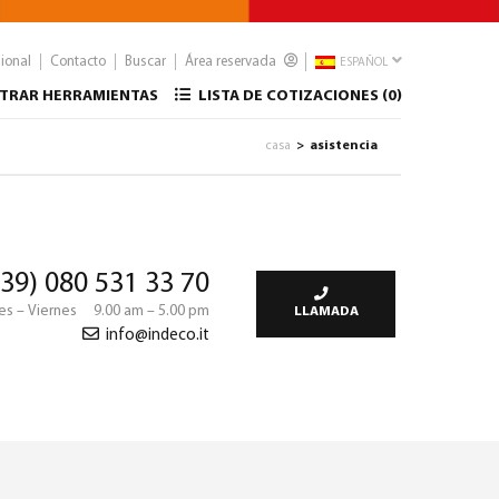
sional
Contacto
Buscar
Área reservada
ESPAÑOL
TRAR HERRAMIENTAS
LISTA DE COTIZACIONES (
0
)
casa
asistencia
>
39) 080 531 33 70
es – Viernes 9.00 am – 5.00 pm
LLAMADA
info@indeco.it