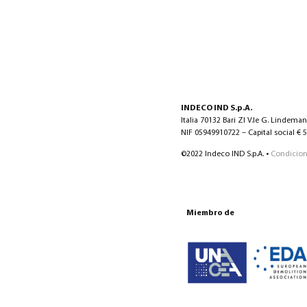
INDECO IND S.p.A.
Italia 70132 Bari ZI V.le G. Lindema
NIF 05949910722 – Capital social € 5.
©2022 Indeco IND S.p.A. •
Condicion
Miembro de