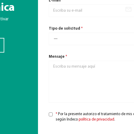
E-mail
*
ica
tivar
Tipo de solicitud
*
Mensaje
*
*
Por la presente autorizo el tratamiento de mis
según Indeco
política de privacidad
.