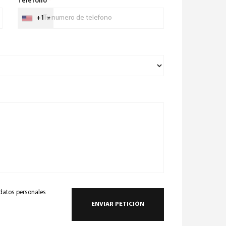
Teléfono
*
+1
 datos personales