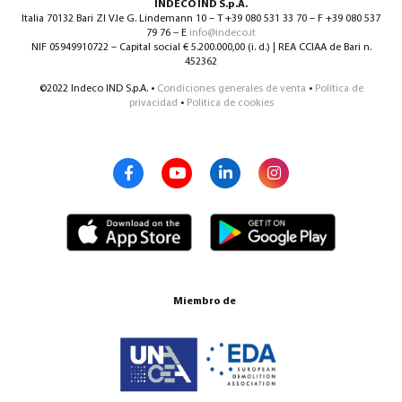
INDECO IND S.p.A.
Italia 70132 Bari ZI V.le G. Lindemann 10 – T +39 080 531 33 70 – F +39 080 537
79 76 – E
info@indeco.it
NIF 05949910722 – Capital social € 5.200.000,00 (i. d.) | REA CCIAA de Bari n.
452362
©2022 Indeco IND S.p.A. •
Condiciones generales de venta
•
Política de
privacidad
•
Política de cookies
Miembro de