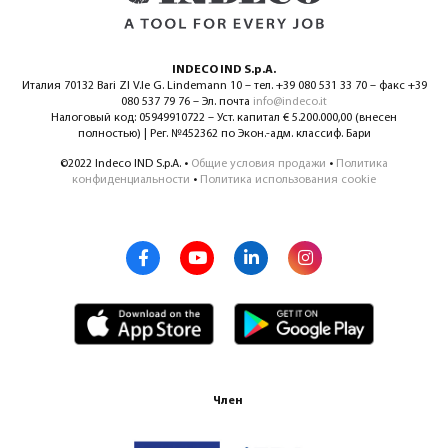
INDECO IND S.p.A.
Италия 70132 Bari ZI V.le G. Lindemann 10 – тел. +39 080 531 33 70 – факс +39
080 537 79 76 – Эл. почта
info@indeco.it
Налоговый код: 05949910722 – Уст. капитал € 5.200.000,00 (внесен
полностью) | Рег. №452362 по Экон.-адм. классиф. Бари
©2022 Indeco IND S.p.A. •
Общие условия продажи
•
Политика
конфиденциальности
•
Политика использования cookie
Член