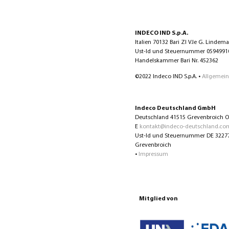
INDECO IND S.p.A.
Italien 70132 Bari ZI V.le G. Lindem
Ust-Id und Steuernummer 0594991072
Handelskammer Bari Nr. 452362
©2022 Indeco IND S.p.A. •
Allgemein
Indeco Deutschland GmbH
Deutschland 41515 Grevenbroich Ot
E
kontakt@indeco-deutschland.co
Ust-Id und Steuernummer DE 322774
Grevenbroich
•
Impressum
Mitglied von