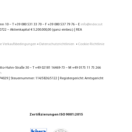
ann 10 – T +39 080 531 33 70 – F +39 080 537 79 76 – E
info@indeco.it
2 – Aktienkapital € 5.200.000,00 (ganz einbez.) | REA
e Verkaufsbedingungen
•
Datenschutzrichtlinien
•
Cookie-Richtlinie
to-Hahn-Straße 30 – T +49 02181 16469-73 – M +49 0175 11 75 266
m
029 | Steuernummer: 114/5826/5122 | Registergericht: Amtsgericht
Zertifizierungen ISO 9001:2015