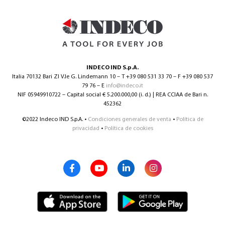
0
INDECO IND S.p.A.
Italia 70132 Bari ZI V.le G. Lindemann 10 – T +39 080 531 33 70 – F +39 080 537
79 76 – E
info@indeco.it
NIF 05949910722 – Capital social € 5.200.000,00 (i. d.) | REA CCIAA de Bari n.
Español
(
Español
)
452362
©2022 Indeco IND S.p.A. •
Condiciones generales de venta
•
Política de
privacidad
•
Política de cookies