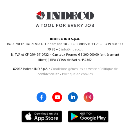
0
INDECO IND S.p.A.
Italie 70132 Bari ZI V.le G. Lindemann 10 – T +39 080 531 33 70 – F +39 080 537
79 76 – E
info@indeco.it
N. TVA et CF 05949910722 – Capitaux Propres € 5 200 000,00 (entièrement
Français
(
Français
)
libéré) | REA CCIAA de Bari n. 452362
©2022 Indeco IND S.p.A. •
Conditions générales de vente
•
Politique de
confidentialité
•
Politique de cookies