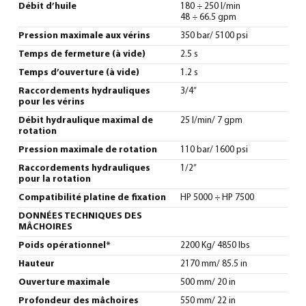
Débit d’huile
180 ÷ 250 l/min
48 ÷ 66.5 gpm
Pression maximale aux vérins
350 bar/ 5100 psi
Temps de fermeture (à vide)
2.5 s
Temps d’ouverture (à vide)
1.2 s
Raccordements hydrauliques
3/4”
pour les vérins
Débit hydraulique maximal de
25 l/min/ 7 gpm
rotation
Pression maximale de rotation
110 bar/ 1600 psi
Raccordements hydrauliques
1/2”
pour la rotation
Compatibilité platine de fixation
HP 5000 ÷ HP 7500
DONNÉES TECHNIQUES DES
MÂCHOIRES
Poids opérationnel*
2200 Kg/ 4850 lbs
Hauteur
2170 mm/ 85.5 in
Ouverture maximale
500 mm/ 20 in
Profondeur des mâchoires
550 mm/ 22 in