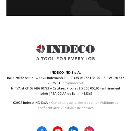
INDECO IND S.p.A.
Italie 70132 Bari ZI V.le G. Lindemann 10 – T +39 080 531 33 70 – F +39 080 537
79 76 – E
info@indeco.it
N. TVA et CF 05949910722 – Capitaux Propres € 5 200 000,00 (entièrement
libéré) | REA CCIAA de Bari n. 452362
©2022 Indeco IND S.p.A. •
Conditions générales de vente
•
Politique de
confidentialité
•
Politique de cookies