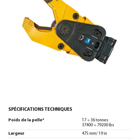
0
North America – French
(
North America – French
)
SPÉCIFICATIONS TECHNIQUES
Poids de la pelle*
17 ÷ 36 tonnes
37400 ÷ 79200 lbs
Largeur
475 mm/ 19 in