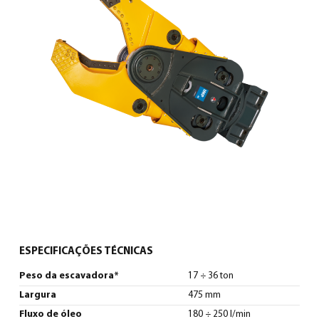
Português
(
Português
)
ESPECIFICAÇÕES TÉCNICAS
Peso da escavadora*
17 ÷ 36 ton
Largura
475 mm
Fluxo de óleo
180 ÷ 250 l/min