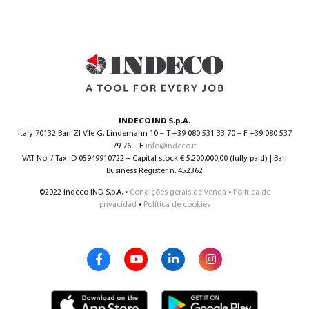
INDECO IND S.p.A.
Italy 70132 Bari ZI V.le G. Lindemann 10 – T +39 080 531 33 70 – F +39 080 537
79 76 – E
info@indeco.it
VAT No. / Tax ID 05949910722 – Capital stock € 5.200.000,00 (fully paid) | Bari
Business Register n. 452362
©2022 Indeco IND S.p.A. •
Condições gerais de venda
•
Política de
privacidad
•
Política de cookies