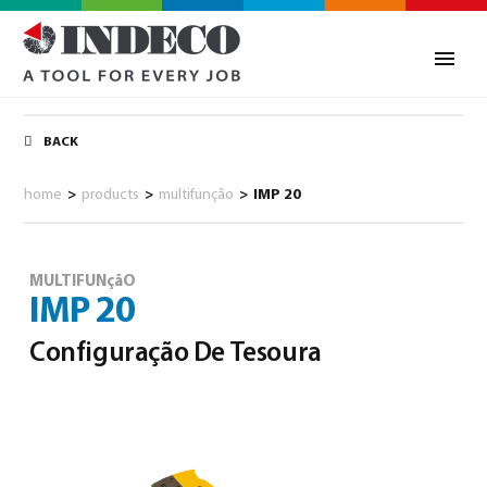
BACK
home
>
products
>
multifunção
>
IMP 20
MULTIFUNçãO
IMP 20
Configuração De Tesoura
0