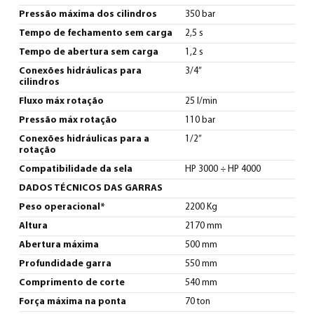
Pressão máxima dos cilindros
350 bar
Tempo de fechamento sem carga
2,5 s
Tempo de abertura sem carga
1,2 s
Conexões hidráulicas para
3/4”
cilindros
Fluxo máx rotação
25 l/min
Pressão máx rotação
110 bar
Conexões hidráulicas para a
1/2”
rotação
Compatibilidade da sela
HP 3000 ÷ HP 4000
DADOS TÉCNICOS DAS GARRAS
Peso operacional*
2200 Kg
Altura
2170 mm
Abertura máxima
500 mm
Profundidade garra
550 mm
Comprimento de corte
540 mm
Força máxima na ponta
70 ton