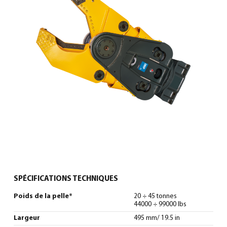
0
North America – French
(
North America – French
)
SPÉCIFICATIONS TECHNIQUES
Poids de la pelle*
20 ÷ 45 tonnes
44000 ÷ 99000 lbs
Largeur
495 mm/ 19.5 in