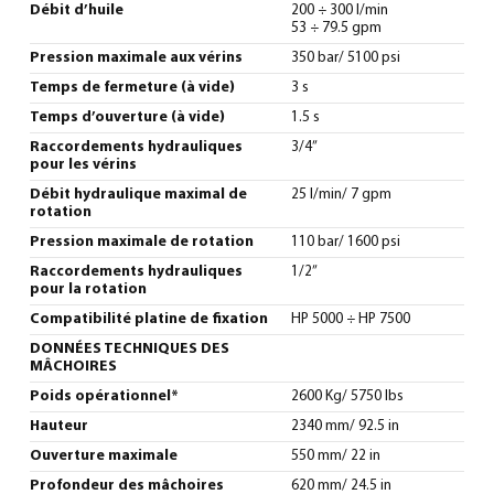
Débit d’huile
200 ÷ 300 l/min
53 ÷ 79.5 gpm
Pression maximale aux vérins
350 bar/ 5100 psi
Temps de fermeture (à vide)
3 s
Temps d’ouverture (à vide)
1.5 s
Raccordements hydrauliques
3/4”
pour les vérins
Débit hydraulique maximal de
25 l/min/ 7 gpm
rotation
Pression maximale de rotation
110 bar/ 1600 psi
Raccordements hydrauliques
1/2”
pour la rotation
Compatibilité platine de fixation
HP 5000 ÷ HP 7500
DONNÉES TECHNIQUES DES
MÂCHOIRES
Poids opérationnel*
2600 Kg/ 5750 lbs
Hauteur
2340 mm/ 92.5 in
Ouverture maximale
550 mm/ 22 in
Profondeur des mâchoires
620 mm/ 24.5 in