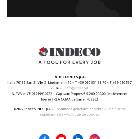
INDECO IND S.p.A.
Italie 70132 Bari ZI V.le G. Lindemann 10 – T +39 080 531 33 70 – F +39 080 537
79 76 – E
info@indeco.it
N. TVA et CF 05949910722 – Capitaux Propres € 5 200 000,00 (entièrement
libéré) | REA CCIAA de Bari n. 452362
©2022 Indeco IND S.p.A. •
Conditions générales de vente
•
Politique de
confidentialité
•
Politique de cookies