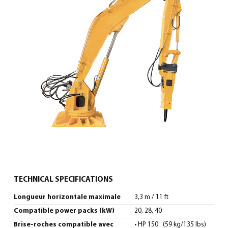
0
North America – French
(
North America – French
)
TECHNICAL SPECIFICATIONS
Longueur horizontale maximale
3,3 m / 11 ft
Compatible power packs (kW)
20, 28, 40
Brise-roches compatible avec
• HP 150 (59 kg/135 lbs)