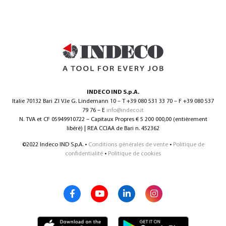
INDECO IND S.p.A.
Italie 70132 Bari ZI V.le G. Lindemann 10 – T +39 080 531 33 70 – F +39 080 537
79 76 – E
info@indeco.it
N. TVA et CF 05949910722 – Capitaux Propres € 5 200 000,00 (entièrement
libéré) | REA CCIAA de Bari n. 452362
©2022 Indeco IND S.p.A. •
Conditions générales de vente
•
Politique de
confidentialité
•
Politique de cookies