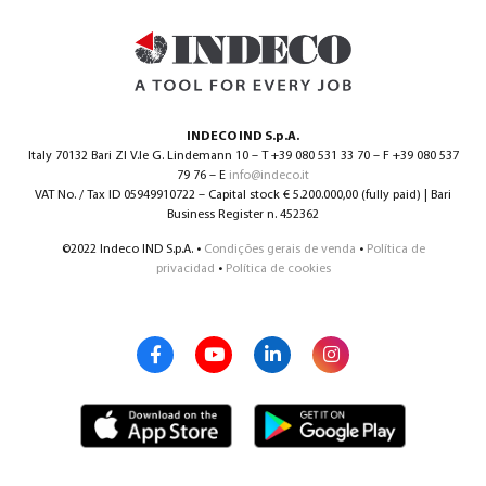
INDECO IND S.p.A.
Italy 70132 Bari ZI V.le G. Lindemann 10 – T +39 080 531 33 70 – F +39 080 537
79 76 – E
info@indeco.it
VAT No. / Tax ID 05949910722 – Capital stock € 5.200.000,00 (fully paid) | Bari
Business Register n. 452362
©2022 Indeco IND S.p.A. •
Condições gerais de venda
•
Política de
privacidad
•
Política de cookies