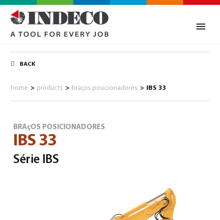
BACK
home
>
products
>
braços posicionadores
>
IBS 33
BRAçOS POSICIONADORES
IBS 33
Série IBS
0