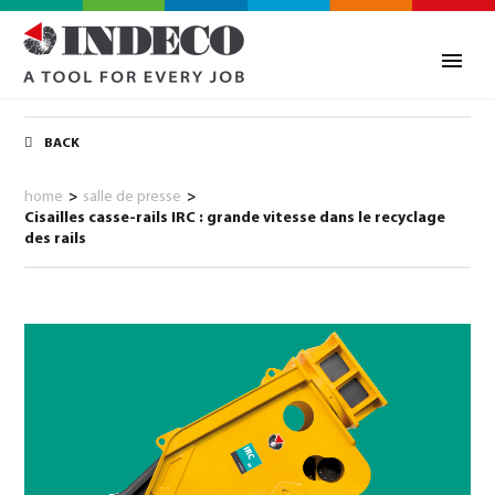
BACK
home
>
salle de presse
>
Cisailles casse-rails IRC : grande vitesse dans le recyclage
des rails