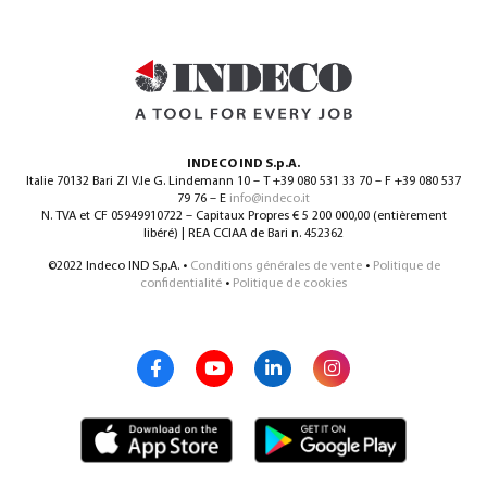
INDECO IND S.p.A.
Italie 70132 Bari ZI V.le G. Lindemann 10 – T +39 080 531 33 70 – F +39 080 537
79 76 – E
info@indeco.it
N. TVA et CF 05949910722 – Capitaux Propres € 5 200 000,00 (entièrement
libéré) | REA CCIAA de Bari n. 452362
©2022 Indeco IND S.p.A. •
Conditions générales de vente
•
Politique de
confidentialité
•
Politique de cookies