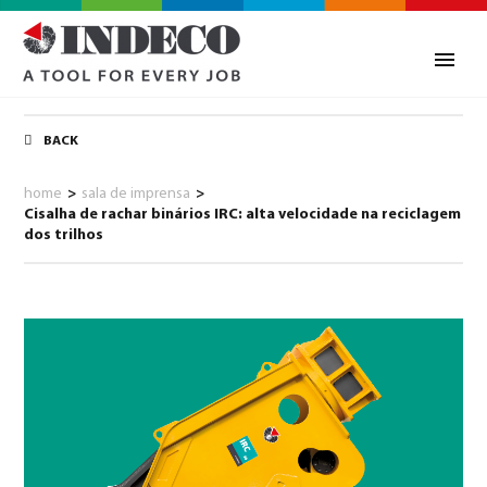
BACK
home
>
sala de imprensa
>
Cisalha de rachar binários IRC: alta velocidade na reciclagem
dos trilhos
0