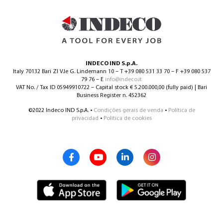
INDECO IND S.p.A.
Italy 70132 Bari ZI V.le G. Lindemann 10 – T +39 080 531 33 70 – F +39 080 537
79 76 – E
info@indeco.it
VAT No. / Tax ID 05949910722 – Capital stock € 5.200.000,00 (fully paid) | Bari
Business Register n. 452362
©2022 Indeco IND S.p.A. •
Condições gerais de venda
•
Política de
privacidad
•
Política de cookies