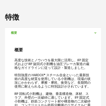
特徴
概要
概要
高度な技術とノウハウを最大限に活用し、IFP 固定
式および IRP 旋回式小割機を油圧ブレーカ製造の厳
格なガイドラインに従って設計・製造しました。
特別強度の HARDOX® スチール合金といった最新技
術の高度な材質を使用している小割機は、現場の状
況にかかわらず、摩擦・摩耗、衝突など、長期間の
使用に耐えられるように特別設計がされています。
IRP 回転式小割機は、建物、垂直構造物、床材、ス
ラブ、外壁の一次破砕に適しています。 IFP 固定式
小割機は、鉄筋コンクリート材や構造物の二次破砕
や、コンクリートから鉄筋分離後のリサイクルに最