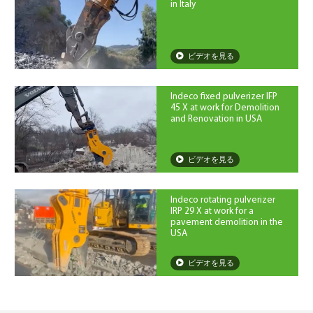
in Italy
ビデオを見る
Indeco fixed pulverizer IFP
45 X at work for Demolition
and Renovation in USA
ビデオを見る
Indeco rotating pulverizer
IRP 29 X at work for a
pavement demolition in the
USA
ビデオを見る