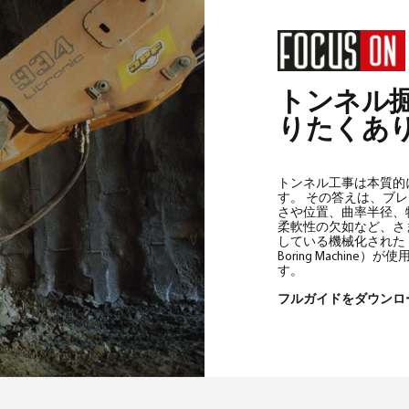
トンネル
りたくあ
トンネル工事は本質的
す。 その答えは、ブ
さや位置、曲率半径、
柔軟性の欠如など、さ
している機械化されたト
Boring Machi
す。
フルガイドをダウン