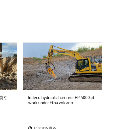
可能な
Indeco hydraulic hammer HP 5000 at
work under Etna volcano
ビデオを見る