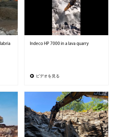
labria
Indeco HP 7000 in a lava quarry
ビデオを見る