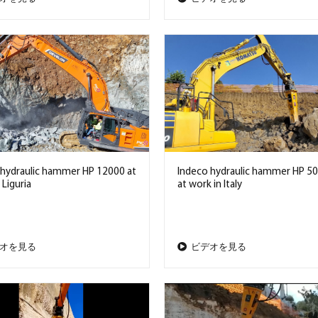
 hydraulic hammer HP 12000 at
Indeco hydraulic hammer HP 50
 Liguria
at work in Italy
オを見る
ビデオを見る