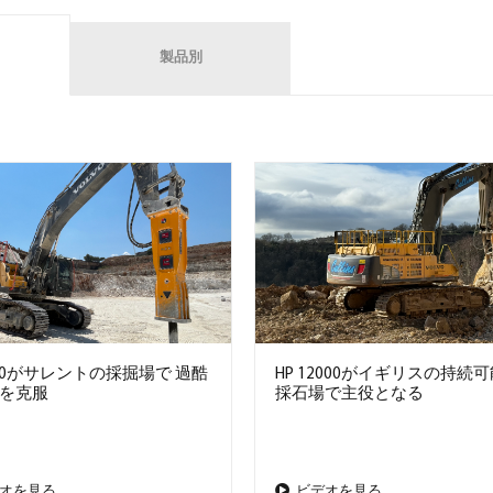
製品別
7000がサレントの採掘場で 過酷
HP 12000がイギリスの持続
を克服
採石場で主役となる
オを見る
ビデオを見る