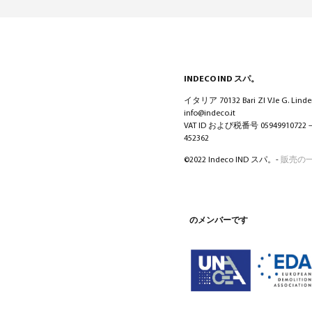
INDECO IND スパ。
イタリア 70132 Bari ZI V.le G. Lindem
info@indeco.it
VAT ID および税番号 05949910722
452362
©2022 Indeco IND スパ。-
販売の
のメンバーです