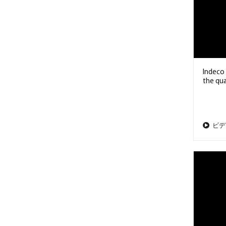
Indeco
the qua
ビデ