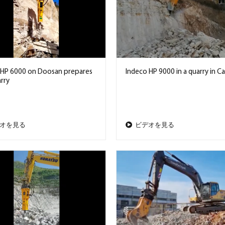
 HP 6000 on Doosan prepares
Indeco HP 9000 in a quarry in Ca
rry
オを見る
ビデオを見る