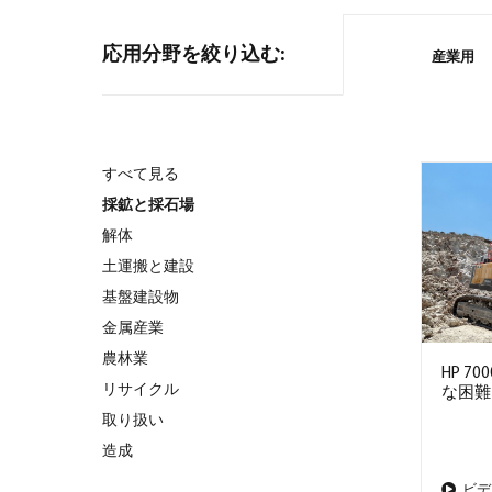
応用分野を絞り込む:
産業用
すべて見る
採鉱と採石場
解体
土運搬と建設
基盤建設物
金属産業
農林業
HP 
リサイクル
な困難
取り扱い
造成
ビデ