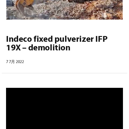
Indeco fixed pulverizer IFP
19X – demolition
日本語
(
日本語
)
7 7月 2022