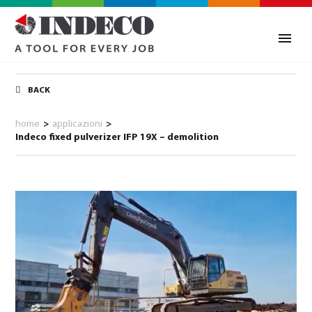
BACK
home
>
applicazioni
>
Indeco fixed pulverizer IFP 19X – demolition
0