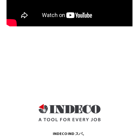
INDECO IND スパ。