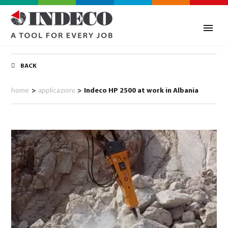
BACK
home
>
applicazioni
>
Indeco HP 2500 at work in Albania
0