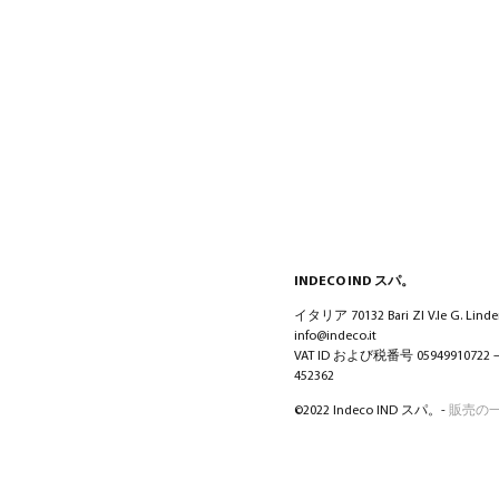
INDECO IND スパ。
イタリア 70132 Bari ZI V.le G. Lindem
info@indeco.it
VAT ID および税番号 05949910722
452362
©2022 Indeco IND スパ。-
販売の