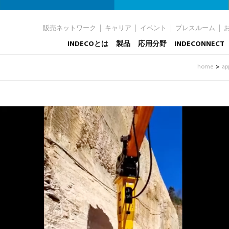
販売ネットワーク
キャリア
イベント
プレスルーム
INDECOとは
製品
応用分野
INDECONNECT
home
ap
>