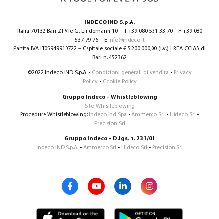
INDECO IND S.p.A.
Italia 70132 Bari ZI V.le G. Lindemann 10 – T +39 080 531 33 70 – F +39 080
537 79 76 – E
info@indeco.it
Partita IVA IT05949910722 – Capitale sociale € 5.200.000,00 (i.v.) | REA CCIAA di
Bari n. 452362
©2022 Indeco IND S.p.A. •
Condizioni generali di vendita
•
Privacy
Policy
•
Cookie Policy
Gruppo Indeco – Whistleblowing
Sito Whistleblowing
Procedure Whistleblowing:
Indeco Ind Spa
•
Ammerco Srl
•
Hideco Srl
•
Precision Srl
Gruppo Indeco – D.lgs. n. 231/01
Indeco IND S.p.A.
•
Ammerco Srl
•
Hideco Srl
•
Precision Srl