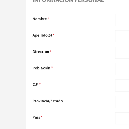
INFORMACIÓN PERSONAL
Nombre
*
Apellido(s)
*
Dirección
*
Población
*
C.P.
*
Provincia/Estado
País
*