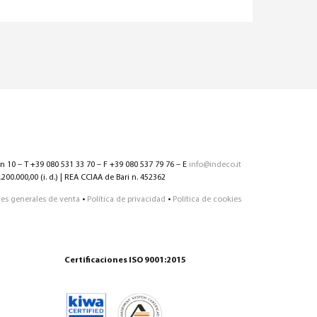
nn 10 – T +39 080 531 33 70 – F +39 080 537 79 76 – E
info@indeco.it
200.000,00 (i. d.) | REA CCIAA de Bari n. 452362
es generales de venta
•
Política de privacidad
•
Política de cookies
Certificaciones ISO 9001:2015