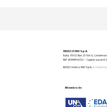
INDECO IND S.p.A.
Italia 70132 Bari ZI V.le G. Lindema
NIF 05949910722 – Capital social € 5.
©2022 Indeco IND S.p.A. •
Condicion
Miembro de