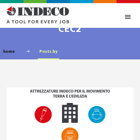
CEC2
home
Posts by
0