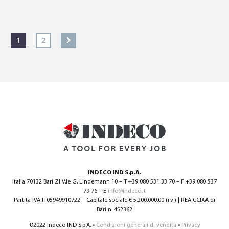
1
2
INDECO IND S.p.A.
Italia 70132 Bari ZI V.le G. Lindemann 10 – T +39 080 531 33 70 – F +39 080 537
79 76 – E
info@indeco.it
Partita IVA IT05949910722 – Capitale sociale € 5.200.000,00 (i.v.) | REA CCIAA di
Bari n. 452362
©2022 Indeco IND S.p.A. •
Condizioni generali di vendita
•
Privacy