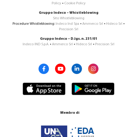
Policy
•
Cookie Policy
Gruppo Indeco – Whistleblowing
Sito Whistleblowing
Procedure Whistleblowing:
Indeco Ind Spa
•
Ammerco Srl
•
Hideco Srl
•
Precision Srl
Gruppo Indeco – D.lgs. n. 231/01
Indeco IND S.p.A.
•
Ammerco Srl
•
Hideco Srl
•
Precision Srl
Membro di