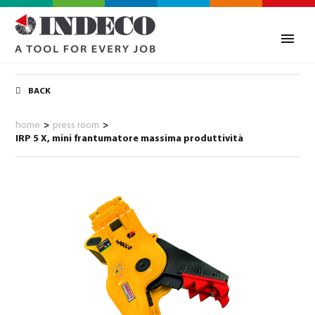
BACK
home
>
press room
>
IRP 5 X, mini frantumatore massima produttività
0