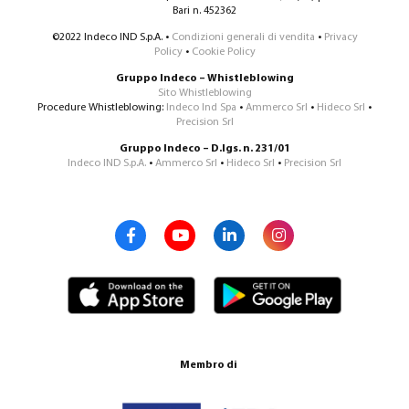
Bari n. 452362
©2022 Indeco IND S.p.A. •
Condizioni generali di vendita
•
Privacy
Policy
•
Cookie Policy
Gruppo Indeco – Whistleblowing
Sito Whistleblowing
Procedure Whistleblowing:
Indeco Ind Spa
•
Ammerco Srl
•
Hideco Srl
•
Precision Srl
Gruppo Indeco – D.lgs. n. 231/01
Indeco IND S.p.A.
•
Ammerco Srl
•
Hideco Srl
•
Precision Srl
Membro di