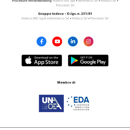
Procedure Whistleblowing:
Indeco Ind Spa
•
Ammerco Srl
•
Hideco Srl
•
Precision Srl
Gruppo Indeco – D.lgs. n. 231/01
Indeco IND S.p.A.
•
Ammerco Srl
•
Hideco Srl
•
Precision Srl
Membro di
Certificazione ISO 9001:2015