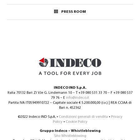
PRESS ROOM
INDECO IND S.p.A.
Italia 70132 Bari ZI V.le G. Lindemann 10 – T +39 080 531 33 70 – F +39 080 537
79 76 – E
info@indeco.it
Partita IVA IT05949910722 – Capitale sociale € 5.200.000,00 (i.v.) | REA CCIAA di
Bari n. 452362
©2022 Indeco IND S.p.A. •
Condizioni generali di vendita
•
Privacy
Policy
•
Cookie Policy
Gruppo Indeco – Whistleblowing
Sito Whistleblowing