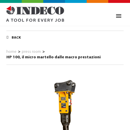
BACK
home
>
press room
>
HP 100, il micro martello dalle macro prestazioni
0