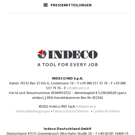
PRESSEMITTEILUNGEN
INDECO IND S.p.A.
Italien 70132 Bari ZI V.le G. Lindemann 10 – T +39 080 531 33 70 – F +39 080
537 79 76 – E
info@indeco.it
Ust-Id und Steuernummer 05949910722 – Aktienkapital € 5.200.000,00 (ganz
einbez.) | REA Handelskammer Bari Nr. 452362
©2022 Indeco IND S.p.A. •
Allgemeine
Verkaufsbedingungen
•
Datenschutzrichtlinien
•
Cookie-Richtlinie
Indeco Deutschland GmbH
Deutschland 41515 Grevenbroich Otto-Hahn-Straße 30 – T +49 02181 16469-73