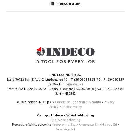
PRESS ROOM
INDECO IND S.p.A.
Italia 70132 Bari ZI V.le G. Lindemann 10 – T +39 080 531 33 70 – F +39 080 537
79 76 – E
info@indeco.it
Partita IVA IT05949910722 – Capitale sociale € 5.200.000,00 (i.v.) | REA CCIAA di
Bari n. 452362
©2022 Indeco IND S.p.A. •
Condizioni generali di vendita
•
Privacy
Policy
•
Cookie Policy
Gruppo Indeco – Whistleblowing
Sito Whistleblowing
Procedure Whistleblowing:
Indeco Ind Spa
•
Ammerco Srl
•
Hideco Srl
•
Precision Srl