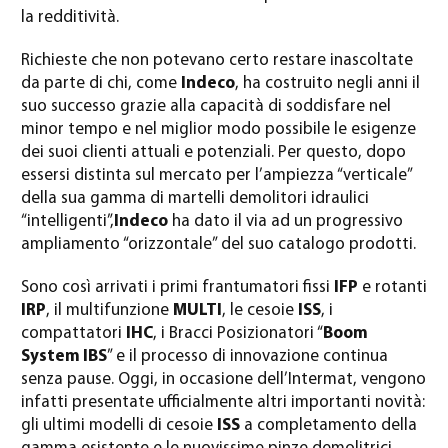
la redditività.
Richieste che non potevano certo restare inascoltate
da parte di chi, come
Indeco
, ha costruito negli anni il
suo successo grazie alla capacità di soddisfare nel
minor tempo e nel miglior modo possibile le esigenze
dei suoi clienti attuali e potenziali. Per questo, dopo
essersi distinta sul mercato per l’ampiezza “verticale”
della sua gamma di martelli demolitori idraulici
“intelligenti”,
Indeco
ha dato il via ad un progressivo
ampliamento “orizzontale” del suo catalogo prodotti.
Sono così arrivati i primi frantumatori fissi
IFP
e rotanti
IRP
, il multifunzione
MULTI
, le cesoie
ISS
, i
compattatori
IHC
, i Bracci Posizionatori “
Boom
System IBS
” e il processo di innovazione continua
senza pause. Oggi, in occasione dell’Intermat, vengono
infatti presentate ufficialmente altri importanti novità:
gli ultimi modelli di cesoie
ISS
a completamento della