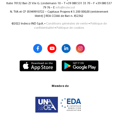
Italie 70132 Bari ZI V.le G. Lindemann 10 – T +39 080 531 33 70 – F +39 080 537
79 76 – E
info@indeco.it
N. TVA et CF 05949910722 – Capitaux Propres € 5 200 000,00 (entièrement
libéré) | REA CCIAA de Bari n. 452362
©2022 Indeco IND S.p.A. •
Conditions générales de vente
•
Politique de
confidentialité
•
Politique de cookies
Membre de