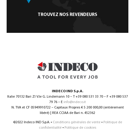
TROUVEZ NOS REVENDEURS
INDECO IND S.p.A.
Italie 70132 Bari ZI V.le G. Lindemann 10 – T +39 080 531 33 70 – F +39 080 537
79 76 – E
info@indeco.it
N. TVA et CF 05949910722 – Capitaux Propres € 5 200 000,00 (entièrement
libéré) | REA CCIAA de Bari n. 452362
©2022 Indeco IND S.p.A. •
Conditions générales de vente
•
Politique de
confidentialité
•
Politique de cookies