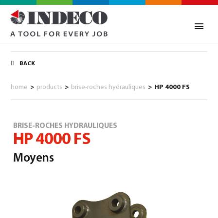
BACK
home
>
products
>
brise-roches hydrauliques
>
HP 4000 FS
BRISE-ROCHES HYDRAULIQUES
HP 4000 FS
Moyens