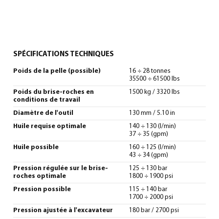
SPÉCIFICATIONS TECHNIQUES
Poids de la pelle (possible)
16 ÷ 28 tonnes
35500 ÷ 61500 lbs
Poids du brise-roches en
1500 kg / 3320 lbs
conditions de travail
Diamètre de l'outil
130 mm / 5.10 in
Huile requise optimale
140 ÷ 130 (l/min)
37 ÷ 35 (gpm)
Huile possible
160 ÷ 125 (l/min)
43 ÷ 34 (gpm)
Pression régulée sur le brise-
125 ÷ 130 bar
roches optimale
1800 ÷ 1900 psi
Pression possible
115 ÷ 140 bar
1700 ÷ 2000 psi
Pression ajustée à l'excavateur
180 bar / 2700 psi