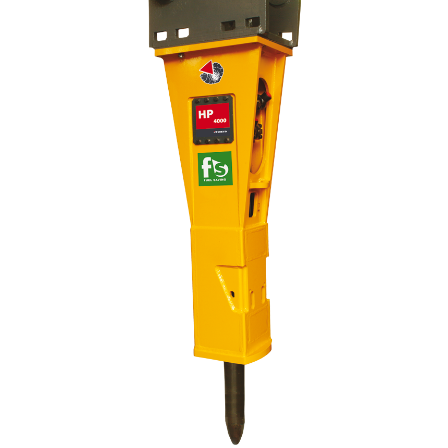
0
North America – French
(
North America – French
)